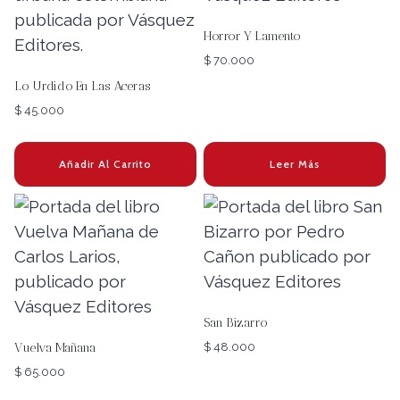
Horror Y Lamento
$
70.000
Lo Urdido En Las Aceras
$
45.000
Añadir Al Carrito
Leer Más
San Bizarro
Vuelva Mañana
$
48.000
$
65.000