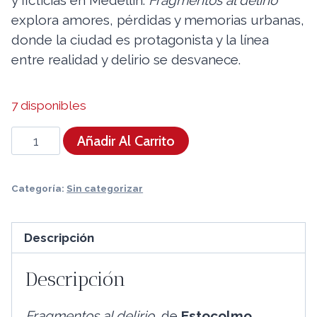
explora amores, pérdidas y memorias urbanas,
donde la ciudad es protagonista y la línea
entre realidad y delirio se desvanece.
7 disponibles
Fragmentos
Añadir Al Carrito
al
delirio
Categoría:
Sin categorizar
cantidad
Descripción
Descripción
Fragmentos al delirio
, de
Estocolmo